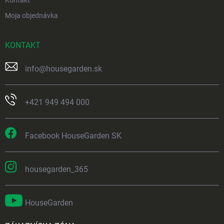
Moja objednávka
KONTAKT
info
@
housegarden.sk
+421 949 494 000
Facebook HouseGarden SK
housegarden_365
HouseGarden