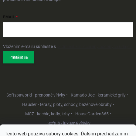
EMAIL
Vložením e-mailu súhlasíte s
podmienkami ochrany osobných údajov
Prihlásiť sa
Softspaworld - prenosné vírivky •
Kamado Joe - keramické grily •
Häusler - terasy, ploty, schody, bazénové obruby •
MCZ - kachle, kotly, krby •
HouseGarden365 •
Softub - luxusné vírivky
Tento web používa súbory cookies. Ďalším prechádzaním