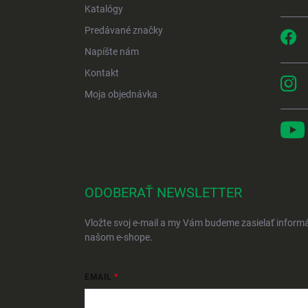
Katalógy
Predávané značky
Napíšte nám
Kontakt
Moja objednávka
ODOBERAŤ NEWSLETTER
Vložte svoj e-mail a my Vám budeme zasielať inform
našom e-shope.
EMAIL