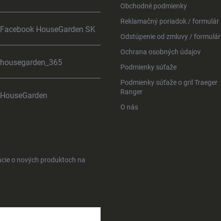
Obchodné podmienky
Reklamačný poriadok / formulár
Facebook HouseGarden SK
Odstúpenie od zmluvy / formulár
Ochrana osobných údajov
housegarden_365
Podmienky súťaže
Podmienky súťaže o gril Traeger
Ranger
HouseGarden
O nás
ácie o nových produktoch na