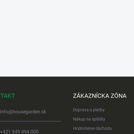
TAKT
ZÁKAZNÍCKA ZÓNA
Doprava a platby
info
@
housegarden.sk
Nákup na splátky
Hodnotenie obchodu
+421 949 494 000