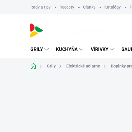
Prejsť
Rady a tipy
Recepty
Články
Katalógy
P
na
obsah
GRILY
KUCHYŇA
VÍRIVKY
SAU
Domov
Grily
Elektrické udiarne
Doplnky pr