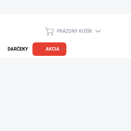
PRÁZDNY KOŠÍK
NÁKUPNÝ
KOŠÍK
DARČEKY
AKCIA