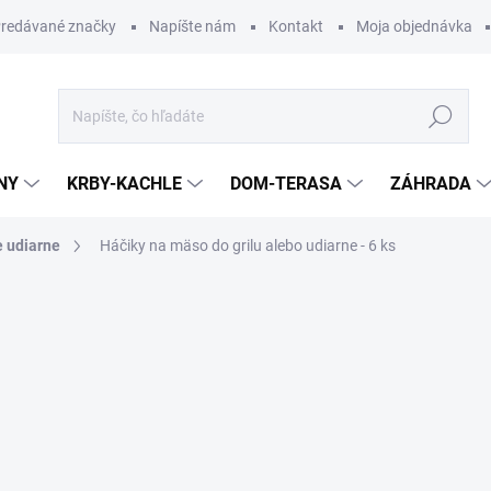
redávané značky
Napíšte nám
Kontakt
Moja objednávka
Hľadať
NY
KRBY-KACHLE
DOM-TERASA
ZÁHRADA
e udiarne
Háčiky na mäso do grilu alebo udiarne - 6 ks