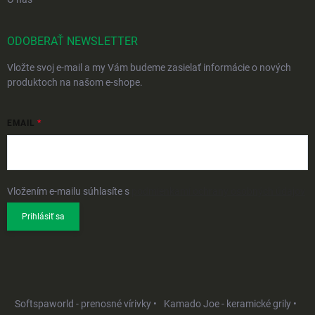
ODOBERAŤ NEWSLETTER
Vložte svoj e-mail a my Vám budeme zasielať informácie o nových
produktoch na našom e-shope.
EMAIL
Vložením e-mailu súhlasíte s
podmienkami ochrany osobných údajov
Prihlásiť sa
Softspaworld - prenosné vírivky •
Kamado Joe - keramické grily •