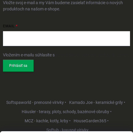
Vložte svoj e-mail a my Vám budeme zasielať informácie o nových
produktoch na našom e-shope.
EMAIL
Vložením e-mailu súhlasíte s
podmienkami ochrany osobných údajov
Prihlásiť sa
Softspaworld - prenosné vírivky •
Kamado Joe - keramické grily •
Häusler - terasy, ploty, schody, bazénové obruby •
MCZ - kachle, kotly, krby •
HouseGarden365 •
Softub - luxusné vírivky