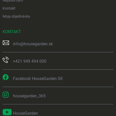
Napíšte nám
Kontakt
Moja objednávka
KONTAKT
info
@
housegarden.sk
+421 949 494 000
Facebook HouseGarden SK
housegarden_365
HouseGarden