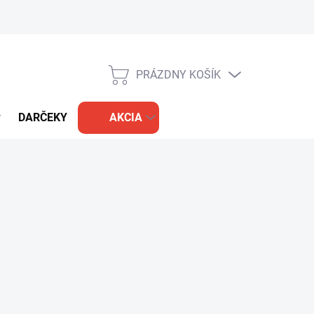
PRÁZDNY KOŠÍK
NÁKUPNÝ
KOŠÍK
DARČEKY
AKCIA