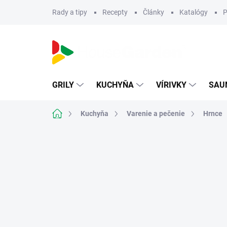
Prejsť
Rady a tipy
Recepty
Články
Katalógy
P
na
obsah
GRILY
KUCHYŇA
VÍRIVKY
SAU
Domov
Kuchyňa
Varenie a pečenie
Hrnce