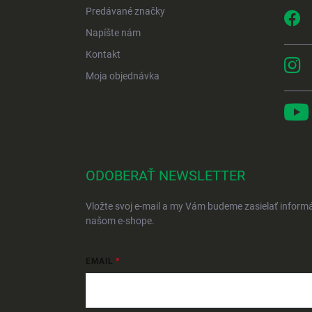
Predávané značky
Napíšte nám
Kontakt
Moja objednávka
ODOBERAŤ NEWSLETTER
Vložte svoj e-mail a my Vám budeme zasielať inform
našom e-shope.
EMAIL