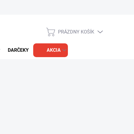
PRÁZDNY KOŠÍK
NÁKUPNÝ
KOŠÍK
DARČEKY
AKCIA