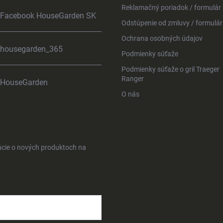
Reklamačný poriadok / formulár
Facebook HouseGarden SK
Odstúpenie od zmluvy / formulár
Ochrana osobných údajov
housegarden_365
Podmienky súťaže
Podmienky súťaže o gril Traeger
Ranger
HouseGarden
O nás
ácie o nových produktoch na