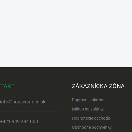
TAKT
ZÁKAZNÍCKA ZÓNA
Doprava a platby
info
@
housegarden.sk
Nákup na splátky
Hodnotenie obchodu
+421 949 494 000
Obchodné podmienky