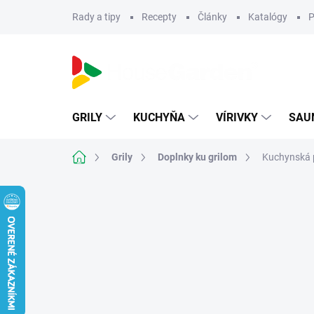
Prejsť
Rady a tipy
Recepty
Články
Katalógy
P
na
obsah
GRILY
KUCHYŇA
VÍRIVKY
SAU
Domov
Grily
Doplnky ku grilom
Kuchynská 