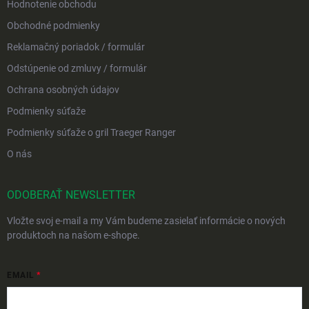
Hodnotenie obchodu
Obchodné podmienky
Reklamačný poriadok / formulár
Odstúpenie od zmluvy / formulár
Ochrana osobných údajov
Podmienky súťaže
Podmienky súťaže o gril Traeger Ranger
O nás
ODOBERAŤ NEWSLETTER
Vložte svoj e-mail a my Vám budeme zasielať informácie o nových
produktoch na našom e-shope.
EMAIL