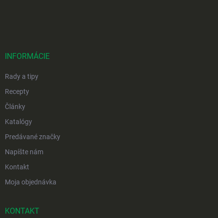
Z
á
p
ä
t
i
INFORMÁCIE
e
Rady a tipy
Recepty
Články
Katalógy
Predávané značky
Napíšte nám
Kontakt
Moja objednávka
KONTAKT