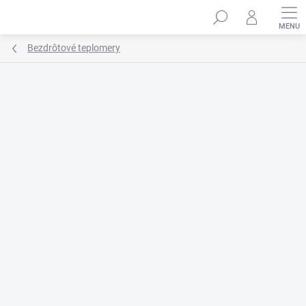
Prejsť
na
obsah
Bezdrôtové teplomery