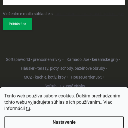
Vložením e-mailu súhlasíte s
podmienkami ochrany osobných údajov
Prihlásiť sa
Softspaworld - prenosné vírivky •
Kamado Joe - keramické grily •
Häusler - terasy, ploty, schody, bazénové obruby •
MCZ - kachle, kotly, krby •
HouseGarden365 •
Softub - luxusné vírivky
Tento web používa súbory cookies. Ďalším prechádzaním
tohto webu vyjadrujete súhlas s ich používaním.. Viac
informácií
tu
.
Nastavenie