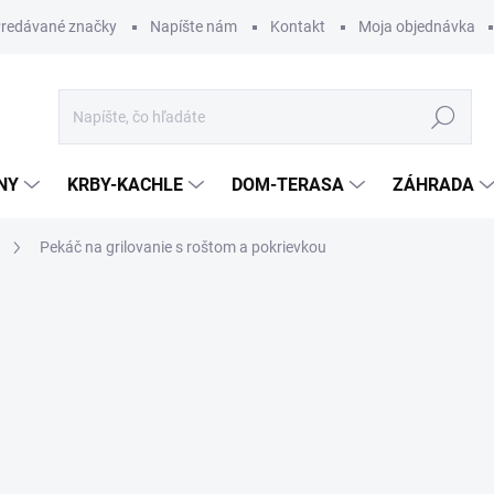
redávané značky
Napíšte nám
Kontakt
Moja objednávka
Hľadať
NY
KRBY-KACHLE
DOM-TERASA
ZÁHRADA
Pekáč na grilovanie s roštom a pokrievkou