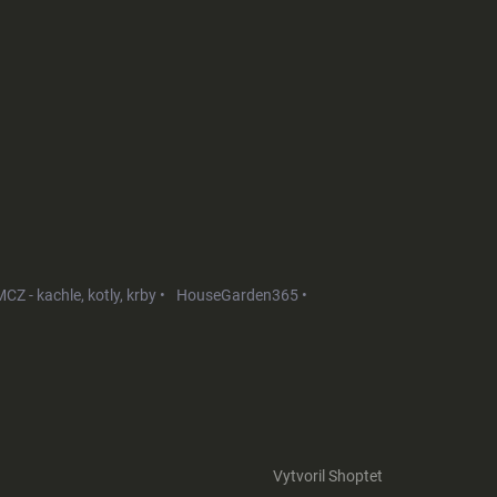
CZ - kachle, kotly, krby •
HouseGarden365 •
Vytvoril Shoptet