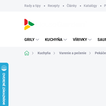
Prejsť
Rady a tipy
Recepty
Články
Katalógy
P
na
obsah
GRILY
KUCHYŇA
VÍRIVKY
SAU
Domov
Kuchyňa
Varenie a pečenie
Pekáče