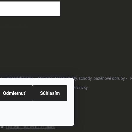
osobných údajov
- keramické grily •
Häusler - terasy, ploty, schody, bazénové obruby •
M
Softub - luxusné vírivky
Odmietnuť
Súhlasím
ené.
Upraviť nastavenie cookies