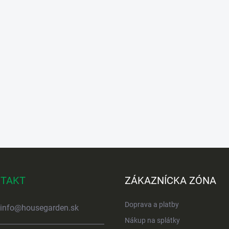
TAKT
ZÁKAZNÍCKA ZÓNA
Doprava a platby
info
@
housegarden.sk
Nákup na splátky