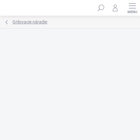
Prejsť
na
obsah
Grilovacie náradie