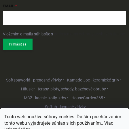
EMAIL
Vložením e-mailu súhlasíte s
podmienkami ochrany osobných údajov
Prihlásiť sa
Softspaworld - prenosné vírivky •
Kamado Joe - keramické grily •
Häusler - terasy, ploty, schody, bazénové obruby •
MCZ - kachle, kotly, krby •
HouseGarden365 •
Softub - luxusné vírivky
Tento web používa súbory cookies. Ďalším prechádzaním
tohto webu vyjadrujete súhlas s ich používaním.. Viac