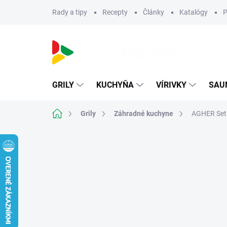
Prejsť
Rady a tipy
Recepty
Články
Katalógy
P
na
obsah
GRILY
KUCHYŇA
VÍRIVKY
SAU
Domov
Grily
Záhradné kuchyne
AGHER Set 