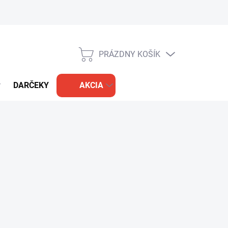
PRÁZDNY KOŠÍK
NÁKUPNÝ
KOŠÍK
DARČEKY
AKCIA