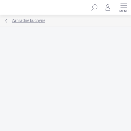
Prejsť
na
obsah
Záhradné kuchyne