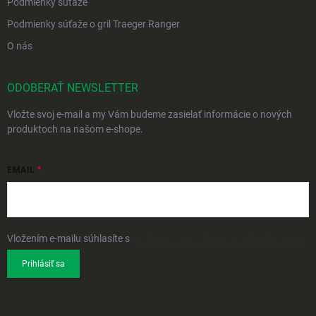
Podmienky súťaže
Podmienky súťaže o gril Traeger Ranger
O nás
ODOBERAŤ NEWSLETTER
Vložte svoj e-mail a my Vám budeme zasielať informácie o nových
produktoch na našom e-shope.
EMAIL
Vložením e-mailu súhlasíte s
podmienkami ochrany osobných údajov
Prihlásiť sa