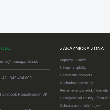
TAKT
ZÁKAZNÍCKA ZÓNA
Doprava a platby
info
@
housegarden.sk
Nákup na splátky
Hodnotenie obchodu
+421 949 494 000
Obchodné podmienky
Reklamačný poriadok / formulár
Facebook HouseGarden SK
Odstúpenie od zmluvy / formulár
Ochrana osobných údajov