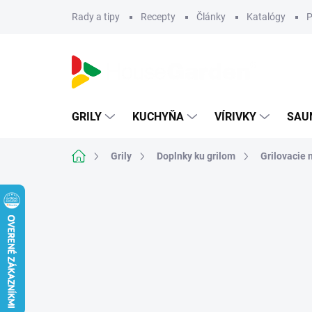
Prejsť
Rady a tipy
Recepty
Články
Katalógy
P
na
obsah
GRILY
KUCHYŇA
VÍRIVKY
SAU
Domov
Grily
Doplnky ku grilom
Grilovacie 