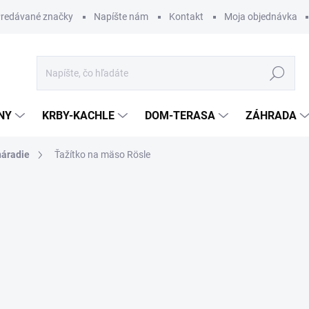
redávané značky
Napíšte nám
Kontakt
Moja objednávka
Hľadať
NY
KRBY-KACHLE
DOM-TERASA
ZÁHRADA
náradie
Ťažítko na mäso Rösle