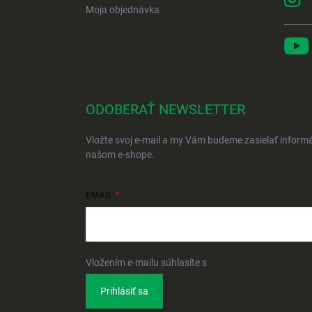
Moja objednávka
ODOBERAŤ NEWSLETTER
Vložte svoj e-mail a my Vám budeme zasielať inform
našom e-shope.
EMAIL
Vložením e-mailu súhlasíte s
podmienkami ochrany 
Prihlásiť sa