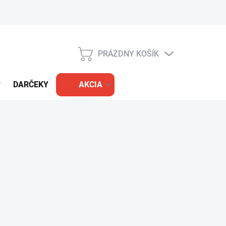
PRÁZDNY KOŠÍK
NÁKUPNÝ
KOŠÍK
DARČEKY
AKCIA