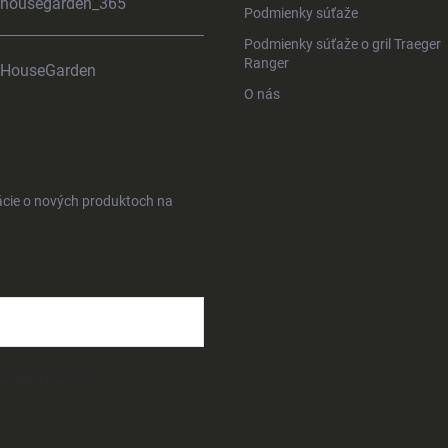
housegarden_365
Podmienky súťaže
Podmienky súťaže o gril Traeger
Ranger
HouseGarden
O nás
ácie o nových produktoch na
osobných údajov