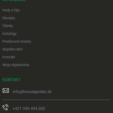
e
Rady a tipy
Recepty
Články
Katalógy
Predávané značky
Napíšte nám
Kontakt
Moja objednávka
KONTAKT
info
@
housegarden.sk
+421 949 494 000