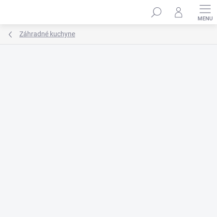
Prejsť
na
obsah
Záhradné kuchyne