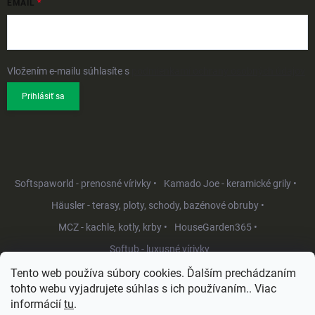
EMAIL
Vložením e-mailu súhlasíte s
podmienkami ochrany osobných údajov
Prihlásiť sa
Softspaworld - prenosné vírivky •
Kamado Joe - keramické grily •
Häusler - terasy, ploty, schody, bazénové obruby •
MCZ - kachle, kotly, krby •
HouseGarden365 •
Softub - luxusné vírivky
Tento web používa súbory cookies. Ďalším prechádzaním
tohto webu vyjadrujete súhlas s ich používaním.. Viac
informácií
tu
.