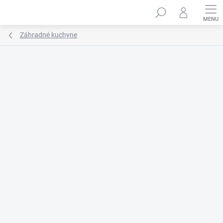
Prejsť
na
obsah
Záhradné kuchyne