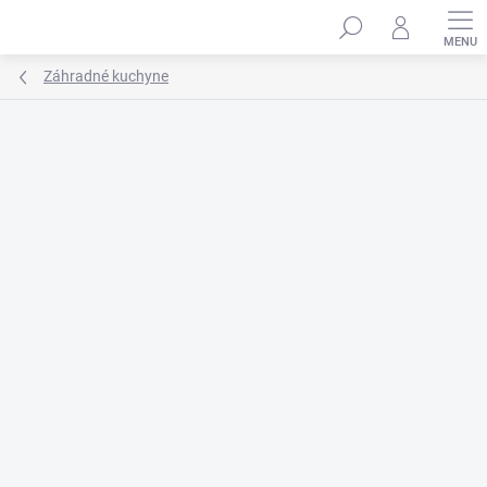
Prejsť
na
obsah
Záhradné kuchyne