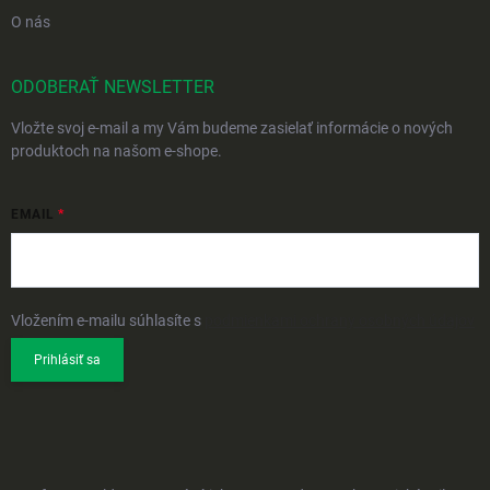
O nás
ODOBERAŤ NEWSLETTER
Vložte svoj e-mail a my Vám budeme zasielať informácie o nových
produktoch na našom e-shope.
EMAIL
Vložením e-mailu súhlasíte s
podmienkami ochrany osobných údajov
Prihlásiť sa