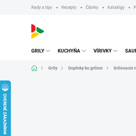
Prejsť
Rady a tipy
Recepty
Články
Katalógy
P
na
obsah
GRILY
KUCHYŇA
VÍRIVKY
SAU
Domov
Grily
Doplnky ku grilom
Grilovacie 