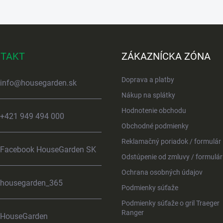
TAKT
ZÁKAZNÍCKA ZÓNA
Doprava a platby
info
@
housegarden.sk
Nákup na splátky
Hodnotenie obchodu
+421 949 494 000
Obchodné podmienky
Reklamačný poriadok / formulár
Facebook HouseGarden SK
Odstúpenie od zmluvy / formulár
Ochrana osobných údajov
housegarden_365
Podmienky súťaže
Podmienky súťaže o gril Traeger
Ranger
HouseGarden