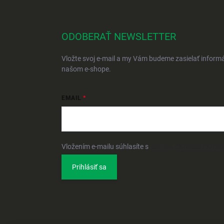
ODOBERAŤ NEWSLETTER
Vložte svoj e-mail a my Vám budeme zasielať inform
našom e-shope.
EMAIL
Vložením e-mailu súhlasíte s
podmienkami ochrany 
Prihlásiť sa