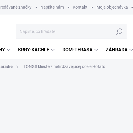
redávané značky
Napíšte nám
Kontakt
Moja objednávka
Hľadať
NY
KRBY-KACHLE
DOM-TERASA
ZÁHRADA
náradie
TONGS kliešte z nehrdzavejúcej ocele Höfats