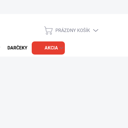
PRÁZDNY KOŠÍK
NÁKUPNÝ
KOŠÍK
DARČEKY
AKCIA