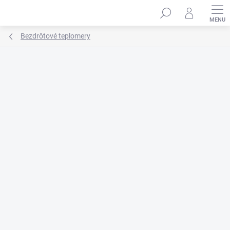
Prejsť
na
obsah
Bezdrôtové teplomery