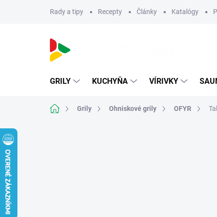
Prejsť
Rady a tipy
Recepty
Články
Katalógy
P
na
obsah
GRILY
KUCHYŇA
VÍRIVKY
SAU
Domov
Grily
Ohniskové grily
OFYR
Ta