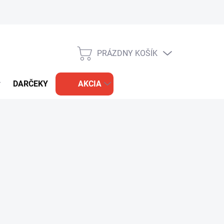
PRÁZDNY KOŠÍK
NÁKUPNÝ
KOŠÍK
DARČEKY
AKCIA