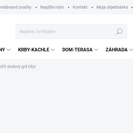
redávané značky
Napíšte nám
Kontakt
Moja objednávka
Hľadať
NY
KRBY-KACHLE
DOM-TERASA
ZÁHRADA
bl'O stolový gril Ofyr