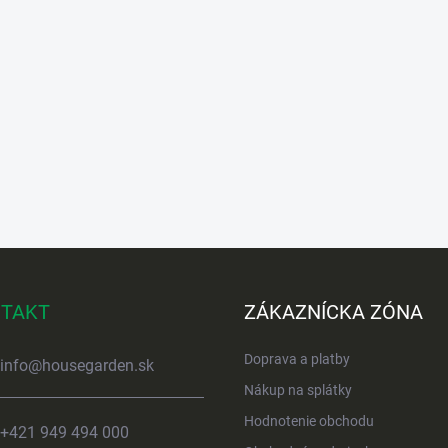
TAKT
ZÁKAZNÍCKA ZÓNA
Doprava a platby
info
@
housegarden.sk
Nákup na splátky
Hodnotenie obchodu
+421 949 494 000