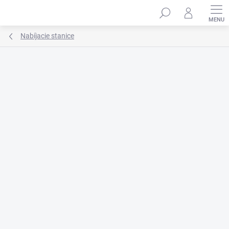
Prejsť
na
obsah
Nabíjacie stanice