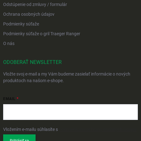
Odstúpenie od zmluvy / formulár
Ochrana osobných údajov
Podmienky súťaže
Podmienky súťaže o gril Traeger Ranger
O nás
ODOBERAŤ NEWSLETTER
Vložte svoj e-mail a my Vám budeme zasielať informácie o nových
produktoch na našom e-shope.
EMAIL
Vložením e-mailu súhlasíte s
podmienkami ochrany osobných údajov
Prihlásiť sa