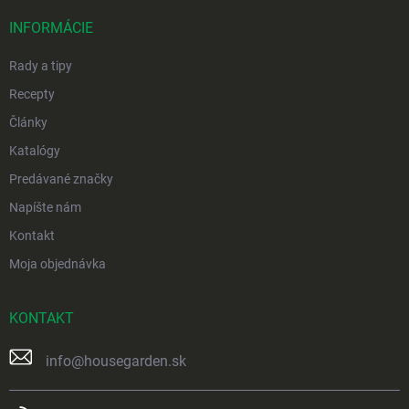
t
i
INFORMÁCIE
e
Rady a tipy
Recepty
Články
Katalógy
Predávané značky
Napíšte nám
Kontakt
Moja objednávka
KONTAKT
info
@
housegarden.sk