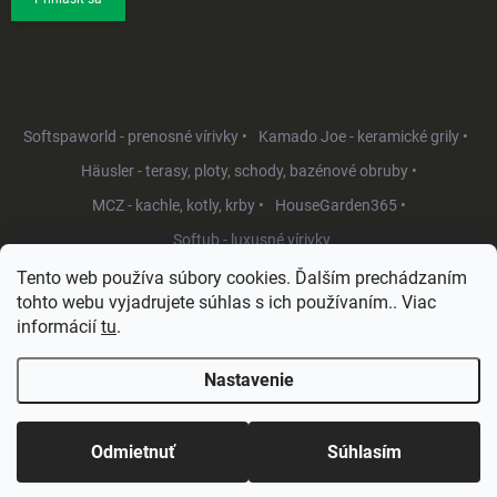
Softspaworld - prenosné vírivky •
Kamado Joe - keramické grily •
Häusler - terasy, ploty, schody, bazénové obruby •
MCZ - kachle, kotly, krby •
HouseGarden365 •
Softub - luxusné vírivky
Tento web používa súbory cookies. Ďalším prechádzaním
tohto webu vyjadrujete súhlas s ich používaním.. Viac
informácií
tu
.
Nastavenie
Copyright 2026
HouseGarden.sk
. Všetky práva vyhradené.
Upraviť
nastavenie cookies
Odmietnuť
Súhlasím
Vytvoril Shoptet