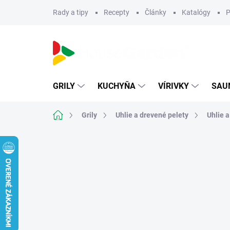
Prejsť
Rady a tipy
Recepty
Články
Katalógy
P
na
obsah
GRILY
KUCHYŇA
VÍRIVKY
SAU
Domov
Grily
Uhlie a drevené pelety
Uhlie a