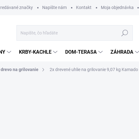
redávané značky
Napíšte nám
Kontakt
Moja objednávka
Hľadať
NY
KRBY-KACHLE
DOM-TERASA
ZÁHRADA
 drevo na grilovanie
2x drevené uhlie na grilovanie 9,07 kg Kamado