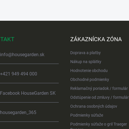
TAKT
ZÁKAZNÍCKA ZÓNA
Doprava a platby
info
@
housegarden.sk
Nákup na splátky
Hodnotenie obchodu
+421 949 494 000
Obchodné podmienky
Reklamačný poriadok / formulár
Facebook HouseGarden SK
Odstúpenie od zmluvy / formulár
Ochrana osobných údajov
housegarden_365
Podmienky súťaže
Podmienky súťaže o gril Traeger