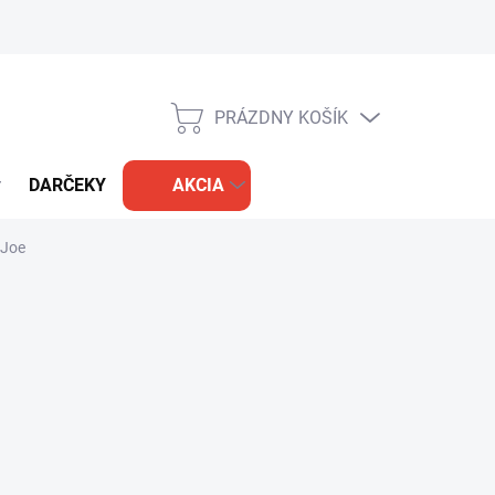
PRÁZDNY KOŠÍK
NÁKUPNÝ
KOŠÍK
DARČEKY
AKCIA
 Joe