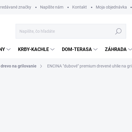
redávané značky
Napíšte nám
Kontakt
Moja objednávka
Hľadať
NY
KRBY-KACHLE
DOM-TERASA
ZÁHRADA
 drevo na grilovanie
ENCINA "dubové" premium drevené uhlie na gri