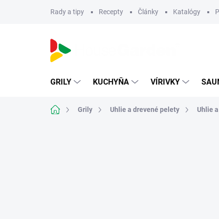
Prejsť
Rady a tipy
Recepty
Články
Katalógy
P
na
obsah
GRILY
KUCHYŇA
VÍRIVKY
SAU
Domov
Grily
Uhlie a drevené pelety
Uhlie a