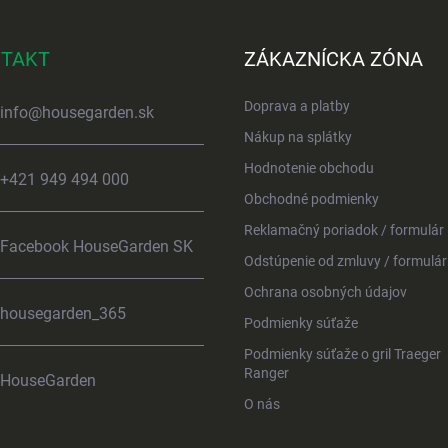
TAKT
ZÁKAZNÍCKA ZÓNA
Doprava a platby
info
@
housegarden.sk
Nákup na splátky
Hodnotenie obchodu
+421 949 494 000
Obchodné podmienky
Reklamačný poriadok / formulár
Facebook HouseGarden SK
Odstúpenie od zmluvy / formulár
Ochrana osobných údajov
housegarden_365
Podmienky súťaže
Podmienky súťaže o gril Traeger
Ranger
HouseGarden
O nás