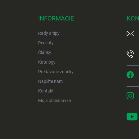
Z
á
p
INFORMÁCIE
KON
ä
t
Rady a tipy
i
e
Recepty
Články
Katalógy
Predávané značky
Napíšte nám
Kontakt
Moja objednávka