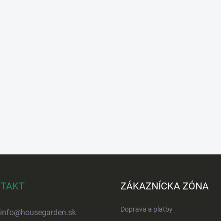
TAKT
ZÁKAZNÍCKA ZÓNA
Doprava a platby
info
@
housegarden.sk