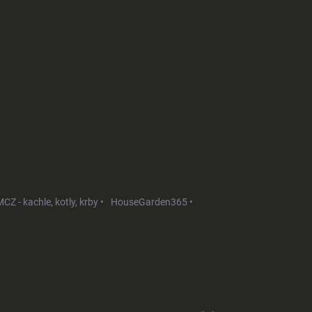
CZ - kachle, kotly, krby •
HouseGarden365 •