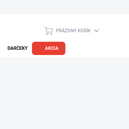
PRÁZDNY KOŠÍK
NÁKUPNÝ
KOŠÍK
DARČEKY
AKCIA