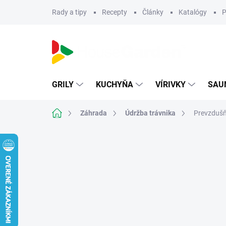
Prejsť
Rady a tipy
Recepty
Články
Katalógy
P
na
obsah
GRILY
KUCHYŇA
VÍRIVKY
SAU
Domov
Záhrada
Údržba trávnika
Prevzdušň