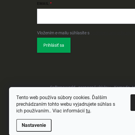
EMAIL
Vložením e-mailu súhlasíte s
podmienkami ochrany 
Prihlásiť sa
Softspaworld - prenosné vírivky •
Kamado Joe 
Tento web používa súbory cookies. Ďalším
prechádzaním tohto webu vyjadrujete súhlas s
ich používaním.. Viac informácií
tu
.
Nastavenie