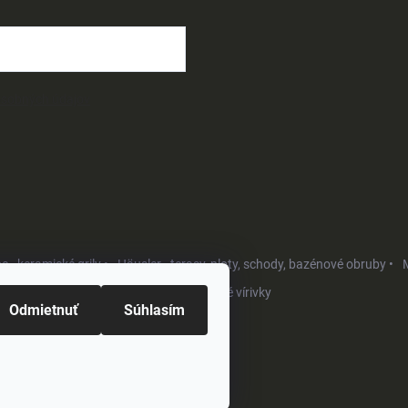
osobných údajov
- keramické grily •
Häusler - terasy, ploty, schody, bazénové obruby •
M
Softub - luxusné vírivky
Odmietnuť
Súhlasím