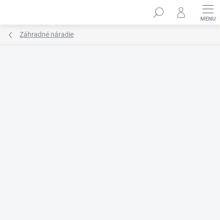
Prejsť
na
obsah
Záhradné náradie