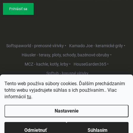
Prihlásiť sa
Softspaworld - prenosné vírivky •
Kamado Joe - keramické grily •
Häusler - terasy, ploty, schody, bazénové obruby •
MCZ - kachle, kotly, krby •
HouseGarden365 •
Softub - luxusné vírivky
Tento web používa súbory cookies. Ďalším prechádzaním
tohto webu vyjadrujete súhlas s ich používaním.. Viac
informácií
tu
.
Nastavenie
Copyright 2026
HouseGarden.sk
. Všetky práva vyhradené.
Upraviť
nastavenie cookies
Odmietnuť
Súhlasím