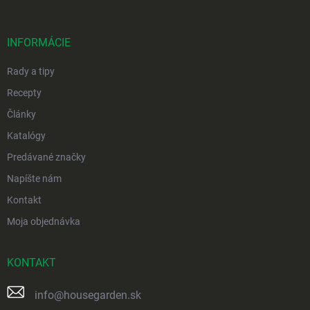
ä
t
i
INFORMÁCIE
e
Rady a tipy
Recepty
Články
Katalógy
Predávané značky
Napíšte nám
Kontakt
Moja objednávka
KONTAKT
info
@
housegarden.sk