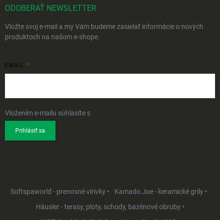
ODOBERAŤ NEWSLETTER
Vložte svoj e-mail a my Vám budeme zasielať informácie o nových
produktoch na našom e-shope.
EMAIL
Vložením e-mailu súhlasíte s
podmienkami ochrany osobných údajov
Prihlásiť sa
Softspaworld - prenosné vírivky •
Kamado Joe - keramické grily •
Häusler - terasy, ploty, schody, bazénové obruby •