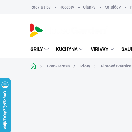
Prejsť
Rady a tipy
Recepty
Články
Katalógy
P
na
obsah
GRILY
KUCHYŇA
VÍRIVKY
SAU
Domov
Dom-Terasa
Ploty
Plotové tvárnice