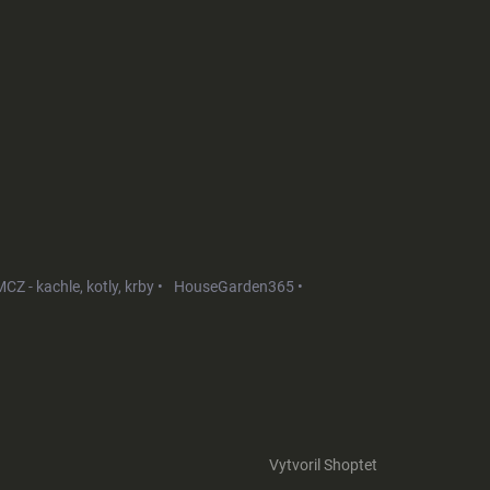
CZ - kachle, kotly, krby •
HouseGarden365 •
Vytvoril Shoptet