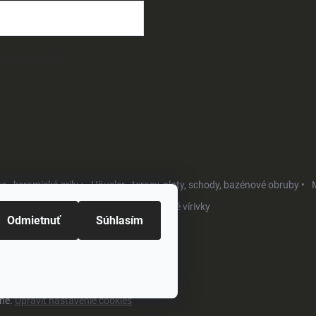
osobných údajov
- keramické grily •
Häusler - terasy, ploty, schody, bazénové obruby •
M
Softub - luxusné vírivky
Odmietnuť
Súhlasím
ené.
Upraviť nastavenie cookies