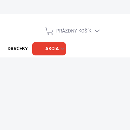
PRÁZDNY KOŠÍK
NÁKUPNÝ
KOŠÍK
DARČEKY
AKCIA