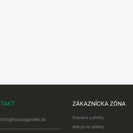
TAKT
ZÁKAZNÍCKA ZÓNA
Doprava a platby
info
@
housegarden.sk
Nákup na splátky