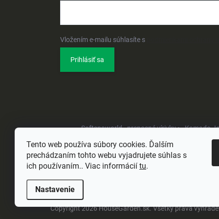
Vložením e-mailu súhlasíte s
podmienkami ochrany 
Prihlásiť sa
Softspaworld - prenosné vírivky •
Kamado Joe 
Tento web používa súbory cookies. Ďalším
prechádzaním tohto webu vyjadrujete súhlas s
ich používaním.. Viac informácií
tu
.
Nastavenie
Copyright 2026
HouseGarden.sk
. Všetky práva vyhrad