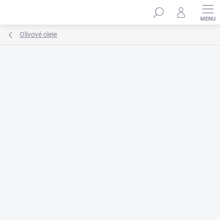
Prejsť
na
obsah
Olivové oleje