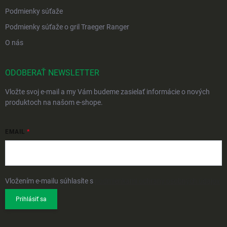
Podmienky súťaže
Podmienky súťaže o gril Traeger Ranger
O nás
ODOBERAŤ NEWSLETTER
Vložte svoj e-mail a my Vám budeme zasielať informácie o nových
produktoch na našom e-shope.
EMAIL
Vložením e-mailu súhlasíte s
podmienkami ochrany osobných údajov
Prihlásiť sa