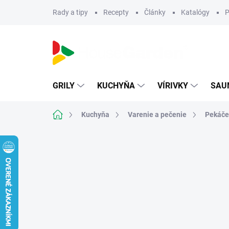
Prejsť
Rady a tipy
Recepty
Články
Katalógy
P
na
obsah
GRILY
KUCHYŇA
VÍRIVKY
SAU
Domov
Kuchyňa
Varenie a pečenie
Pekáče