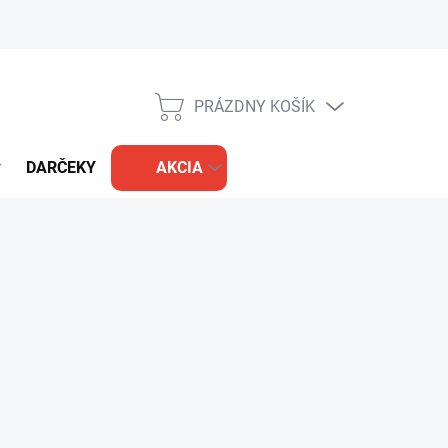
PRÁZDNY KOŠÍK
NÁKUPNÝ
KOŠÍK
DARČEKY
AKCIA