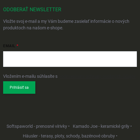
ODOBERAŤ NEWSLETTER
Vložte svoj e-mail a my Vám budeme zasielať informácie o nových
produktoch na našom e-shope.
EMAIL
Vložením e-mailu súhlasíte s
podmienkami ochrany osobných údajov
Prihlásiť sa
Softspaworld - prenosné vírivky •
Kamado Joe - keramické grily •
Häusler - terasy, ploty, schody, bazénové obruby •