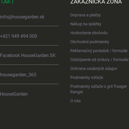
TAKT
ZÁKAZNÍCKA ZÓNA
Doprava a platby
info
@
housegarden.sk
Nákup na splátky
Hodnotenie obchodu
+421 949 494 000
Obchodné podmienky
Reklamačný poriadok / formulár
Facebook HouseGarden SK
Odstúpenie od zmluvy / formulár
Ochrana osobných údajov
housegarden_365
Podmienky súťaže
Podmienky súťaže o gril Traeger
Ranger
HouseGarden
O nás