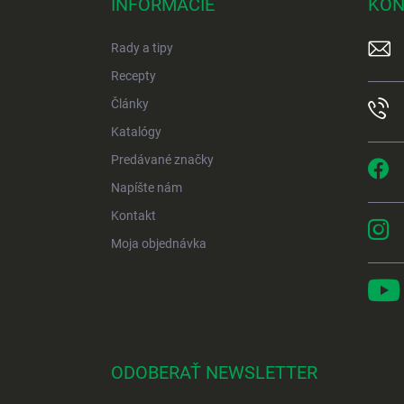
INFORMÁCIE
KON
ä
t
Rady a tipy
i
e
Recepty
Články
Katalógy
Predávané značky
Napíšte nám
Kontakt
Moja objednávka
ODOBERAŤ NEWSLETTER