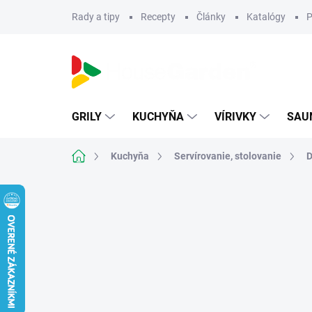
Prejsť
Rady a tipy
Recepty
Články
Katalógy
P
na
obsah
GRILY
KUCHYŇA
VÍRIVKY
SAU
Domov
Kuchyňa
Servírovanie, stolovanie
D