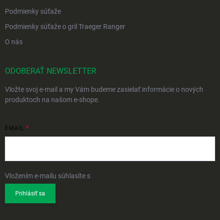
Podmienky súťaže
Podmienky súťaže o gril Traeger Ranger
O nás
ODOBERAŤ NEWSLETTER
Vložte svoj e-mail a my Vám budeme zasielať informácie o nových
produktoch na našom e-shope.
EMAIL
Vložením e-mailu súhlasíte s
podmienkami ochrany osobných údajov
Prihlásiť sa