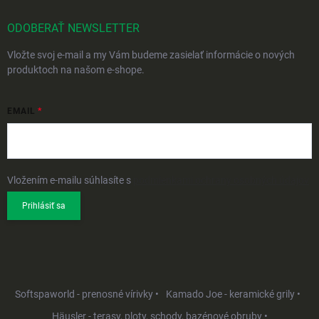
ODOBERAŤ NEWSLETTER
Vložte svoj e-mail a my Vám budeme zasielať informácie o nových
produktoch na našom e-shope.
EMAIL
Vložením e-mailu súhlasíte s
podmienkami ochrany osobných údajov
Prihlásiť sa
Softspaworld - prenosné vírivky •
Kamado Joe - keramické grily •
Häusler - terasy, ploty, schody, bazénové obruby •