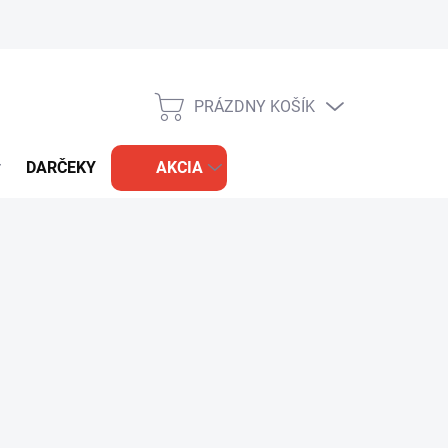
PRÁZDNY KOŠÍK
NÁKUPNÝ
KOŠÍK
DARČEKY
AKCIA