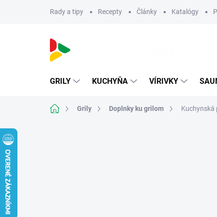
Prejsť
Rady a tipy
Recepty
Články
Katalógy
P
na
obsah
GRILY
KUCHYŇA
VÍRIVKY
SAU
Domov
Grily
Doplnky ku grilom
Kuchynská 