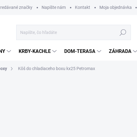
redávané značky
Napíšte nám
Kontakt
Moja objednávka
Hľadať
NY
KRBY-KACHLE
DOM-TERASA
ZÁHRADA
boxy
Kôš do chladiaceho boxu kx25 Petromax