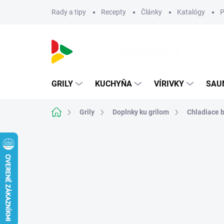
Prejsť
Rady a tipy
Recepty
Články
Katalógy
P
na
obsah
GRILY
KUCHYŇA
VÍRIVKY
SAU
Domov
Grily
Doplnky ku grilom
Chladiace 