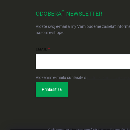
ODOBERAŤ NEWSLETTER
Vložte svoj e-mail a my Vám budeme zasielať inform
našom e-shope.
EMAIL
Vložením e-mailu súhlasíte s
podmienkami ochrany 
Prihlásiť sa
Softspaworld - prenosné vírivky •
Kamado Joe 