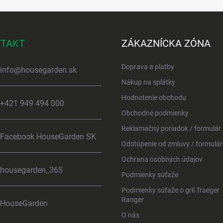
TAKT
ZÁKAZNÍCKA ZÓNA
Doprava a platby
info
@
housegarden.sk
Nákup na splátky
Hodnotenie obchodu
+421 949 494 000
Obchodné podmienky
Reklamačný poriadok / formulár
Facebook HouseGarden SK
Odstúpenie od zmluvy / formulár
Ochrana osobných údajov
housegarden_365
Podmienky súťaže
Podmienky súťaže o gril Traeger
Ranger
HouseGarden
O nás