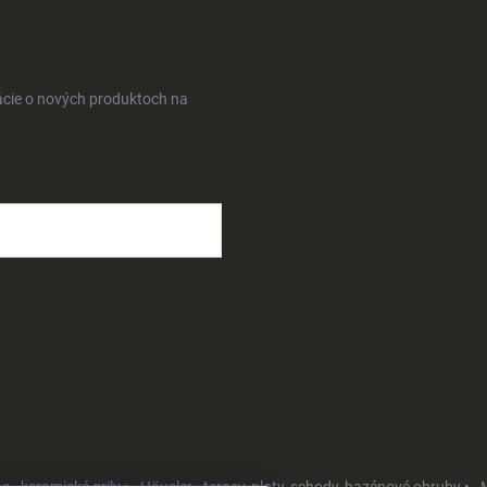
ácie o nových produktoch na
osobných údajov
- keramické grily •
Häusler - terasy, ploty, schody, bazénové obruby •
M