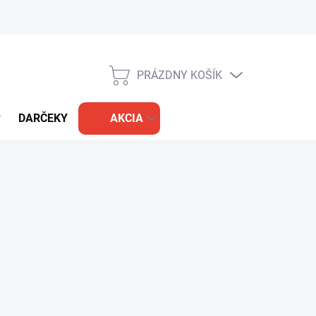
PRÁZDNY KOŠÍK
NÁKUPNÝ
KOŠÍK
DARČEKY
AKCIA