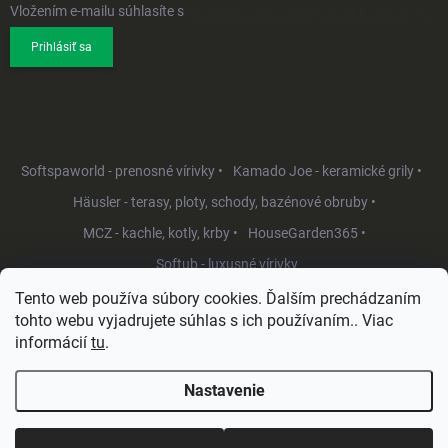
Vložením e-mailu súhlasíte s
podmienkami ochrany osobných údajov
Prihlásiť sa
Softspaworld - prenosné vírivky •
Kamado Joe - keramické grily •
Häusler - terasy, ploty, schody, bazénové obruby •
MCZ - kachle, kotly, krby •
HouseGarden365 •
Softub - luxusné vírivky
Tento web používa súbory cookies. Ďalším prechádzaním
tohto webu vyjadrujete súhlas s ich používaním.. Viac
informácií
tu
.
Nastavenie
Copyright 2026
HouseGarden.sk
. Všetky práva vyhradené.
Upraviť
nastavenie cookies