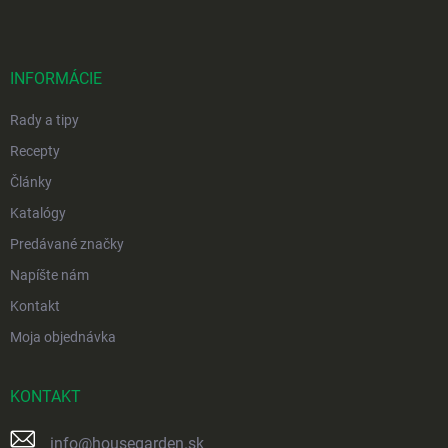
p
ä
t
i
INFORMÁCIE
e
Rady a tipy
Recepty
Články
Katalógy
Predávané značky
Napíšte nám
Kontakt
Moja objednávka
KONTAKT
info
@
housegarden.sk