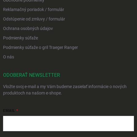
Reklamačný poriadok / formulár
Odstúpenie od zmluvy / formulár
Ochrana osobných údajov
Podmienky súťaže
Podmienky súťaže o gril Traeger Ranger
O nás
ODOBERAŤ NEWSLETTER
Vložte svoj e-mail a my Vám budeme zasielať informácie o nových
produktoch na našom e-shope.
EMAIL