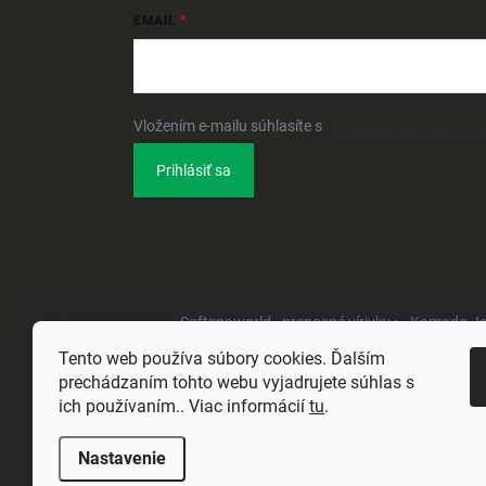
EMAIL
Vložením e-mailu súhlasíte s
podmienkami ochrany 
Prihlásiť sa
Softspaworld - prenosné vírivky •
Kamado Joe 
Tento web používa súbory cookies. Ďalším
prechádzaním tohto webu vyjadrujete súhlas s
ich používaním.. Viac informácií
tu
.
Nastavenie