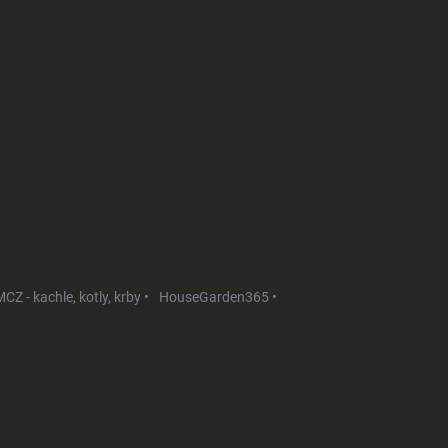
CZ - kachle, kotly, krby •
HouseGarden365 •