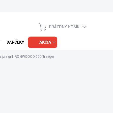
PRÁZDNY KOŠÍK
NÁKUPNÝ
KOŠÍK
DARČEKY
AKCIA
s pre gril IRONWOOOD 650 Traeger