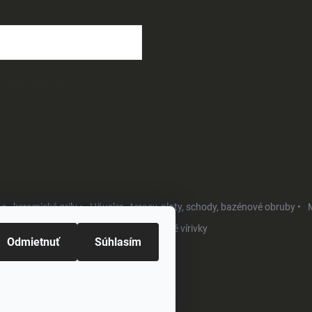
osobných údajov
- keramické grily •
Häusler - terasy, ploty, schody, bazénové obruby •
M
Softub - luxusné vírivky
Odmietnuť
Súhlasím