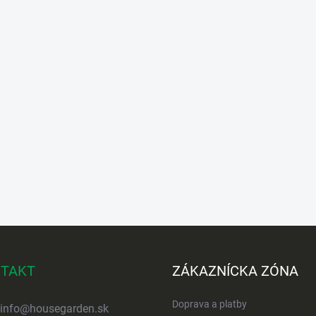
TAKT
ZÁKAZNÍCKA ZÓNA
Doprava a platby
info
@
housegarden.sk