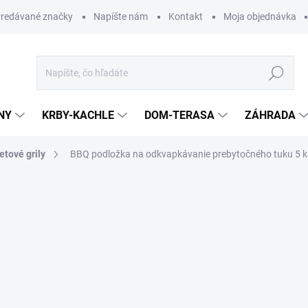
redávané značky
Napíšte nám
Kontakt
Moja objednávka
Hľadať
NY
KRBY-KACHLE
DOM-TERASA
ZÁHRADA
etové grily
BBQ podložka na odkvapkávanie prebytočného tuku 5 k