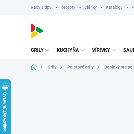
Prejsť
Rady a tipy
Recepty
Články
Katalógy
P
na
obsah
GRILY
KUCHYŇA
VÍRIVKY
SAU
Domov
Grily
Peletové grily
Doplnky pre pel