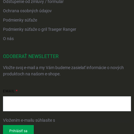
Odstúpenie od zmluvy / formulár
Ochrana osobných údajov
Podmienky súťaže
Podmienky súťaže o gril Traeger Ranger
O nás
ODOBERAŤ NEWSLETTER
Vložte svoj e-mail a my Vám budeme zasielať informácie o nových
produktoch na našom e-shope.
EMAIL
Vložením e-mailu súhlasíte s
podmienkami ochrany osobných údajov
Prihlásiť sa