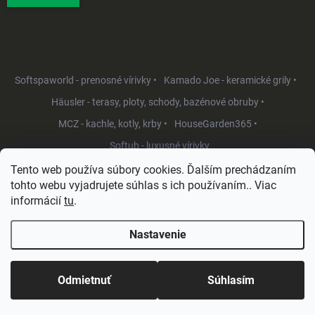
Softspaworld - prenosné vírivky •
Kamado Joe - keramické grily •
Häusler - terasy, ploty, schody, bazénové obruby •
MCZ - kachle, kotly, krby •
HouseGarden365 •
Softub - luxusné vírivky
Tento web používa súbory cookies. Ďalším prechádzaním
tohto webu vyjadrujete súhlas s ich používaním.. Viac
informácií
tu
.
Nastavenie
Copyright 2026
HouseGarden.sk
. Všetky práva vyhradené.
Upraviť
nastavenie cookies
Odmietnuť
Súhlasím
Vytvoril Shoptet