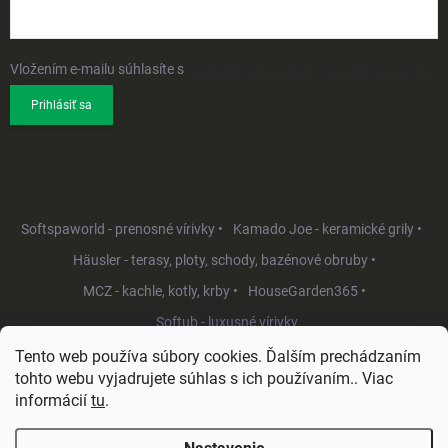
Vložením e-mailu súhlasíte s
podmienkami ochrany osobných údajov
Prihlásiť sa
Softspaworld - prenosné vírivky •
Kamado Joe - keramické grily •
Häusler - terasy, ploty, schody, bazénové obruby •
MCZ - kachle, kotly, krby •
HouseGarden365 •
Softub - luxusné vírivky
Tento web používa súbory cookies. Ďalším prechádzaním
tohto webu vyjadrujete súhlas s ich používaním.. Viac
informácií
tu
.