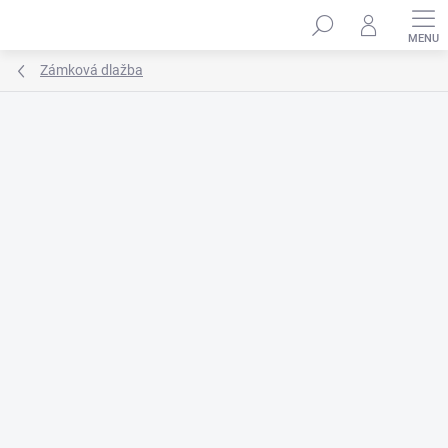
Prejsť
na
obsah
Zámková dlažba