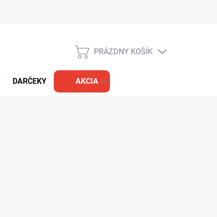
PRÁZDNY KOŠÍK
NÁKUPNÝ
KOŠÍK
DARČEKY
AKCIA