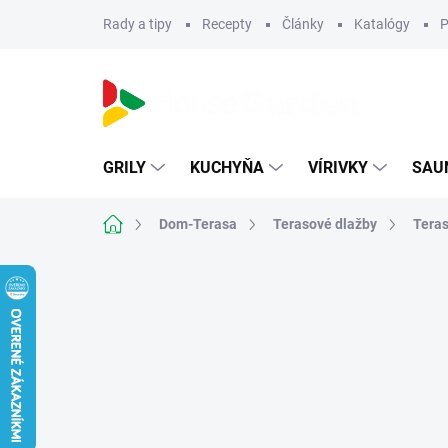
Prejsť
Rady a tipy
Recepty
Články
Katalógy
P
na
obsah
GRILY
KUCHYŇA
VÍRIVKY
SAU
Domov
Dom-Terasa
Terasové dlažby
Teras