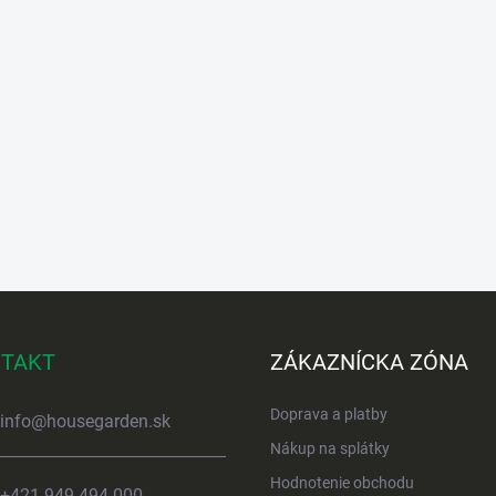
TAKT
ZÁKAZNÍCKA ZÓNA
Doprava a platby
info
@
housegarden.sk
Nákup na splátky
Hodnotenie obchodu
+421 949 494 000