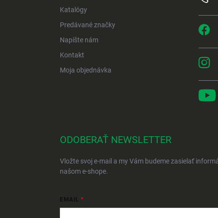
Katalógy
Predávané značky
Napíšte nám
Kontakt
Moja objednávka
ODOBERAŤ NEWSLETTER
Vložte svoj e-mail a my Vám budeme zasielať inform
našom e-shope.
EMAIL