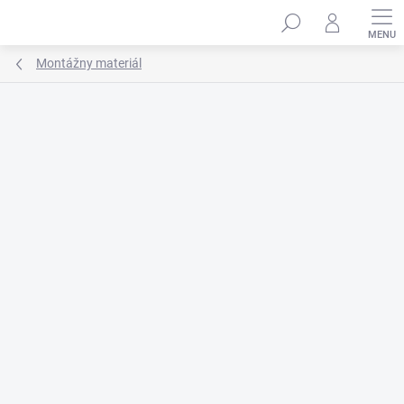
Prejsť
na
obsah
Montážny materiál