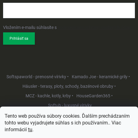
Vložením e-mailu súhlasíte s
podmienkami ochrany osobných údajov
Prihlásiť sa
Softspaworld - prenosné vírivky •
Kamado Joe - keramické grily •
Häusler - terasy, ploty, schody, bazénové obruby •
MCZ - kachle, kotly, krby •
HouseGarden365 •
Softub - luxusné vírivky
Tento web používa súbory cookies. Ďalším prechádzaním
tohto webu vyjadrujete súhlas s ich používaním.. Viac
informácií
tu
.