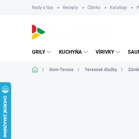
Prejsť
Rady a tipy
Recepty
Články
Katalógy
P
na
obsah
GRILY
KUCHYŇA
VÍRIVKY
SAU
Domov
Dom-Terasa
Terasové dlažby
Zámk