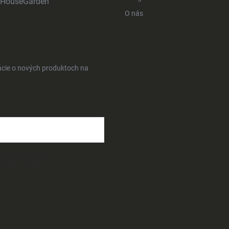
HouseGarden
O nás
ácie o nových produktoch na
osobných údajov