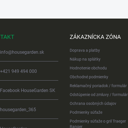
TAKT
ZÁKAZNÍCKA ZÓNA
Doprava a platby
info
@
housegarden.sk
Nákup na splátky
Hodnotenie obchodu
+421 949 494 000
Obchodné podmienky
Reklamačný poriadok / formulár
Facebook HouseGarden SK
Odstúpenie od zmluvy / formulár
Ochrana osobných údajov
housegarden_365
Podmienky súťaže
Podmienky súťaže o gril Traeger
Ranger