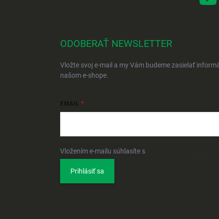
ODOBERAŤ NEWSLETTER
Vložte svoj e-mail a my Vám budeme zasielať inform
našom e-shope.
EMAIL
Vložením e-mailu súhlasíte s
podmienkami ochrany 
Prihlásiť sa