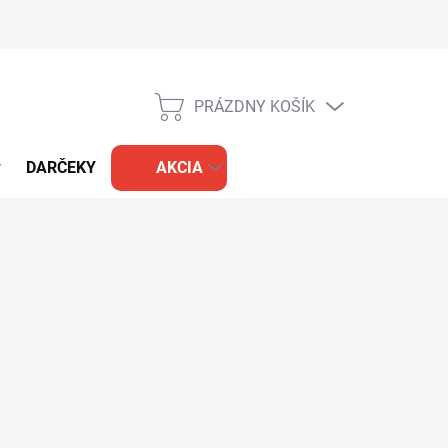
PRÁZDNY KOŠÍK
NÁKUPNÝ
KOŠÍK
DARČEKY
AKCIA