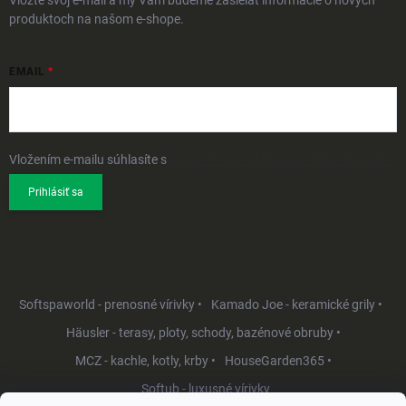
Vložte svoj e-mail a my Vám budeme zasielať informácie o nových
produktoch na našom e-shope.
EMAIL
Vložením e-mailu súhlasíte s
podmienkami ochrany osobných údajov
Prihlásiť sa
Softspaworld - prenosné vírivky •
Kamado Joe - keramické grily •
Häusler - terasy, ploty, schody, bazénové obruby •
MCZ - kachle, kotly, krby •
HouseGarden365 •
Softub - luxusné vírivky