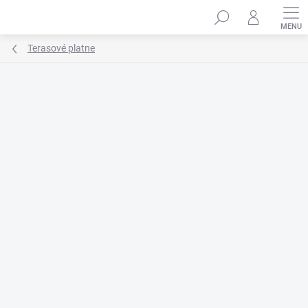
Prejsť
na
obsah
Terasové platne