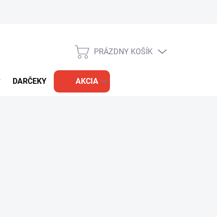
PRÁZDNY KOŠÍK
NÁKUPNÝ
KOŠÍK
DARČEKY
AKCIA