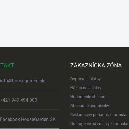
TAKT
ZÁKAZNÍCKA ZÓNA
Doprava a platby
info
@
housegarden.sk
Nákup na splátky
Hodnotenie obchodu
+421 949 494 000
Obchodné podmienky
Reklamačný poriadok / formulár
Facebook HouseGarden SK
Odstúpenie od zmluvy / formulár