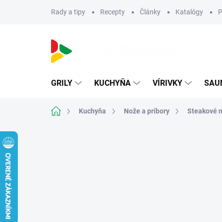
Prejsť
Rady a tipy
Recepty
Články
Katalógy
P
na
obsah
GRILY
KUCHYŇA
VÍRIVKY
SAU
Domov
Kuchyňa
Nože a príbory
Steakové n