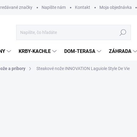
redávané značky
Napíšte nám
Kontakt
Moja objednávka
Hľadať
NY
KRBY-KACHLE
DOM-TERASA
ZÁHRADA
ože a príbory
Steakové nože INNOVATION Laguiole Style De Vie