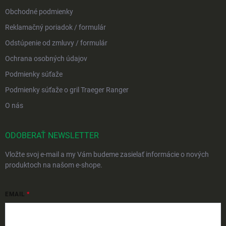
Obchodné podmienky
Reklamačný poriadok / formulár
Odstúpenie od zmluvy / formulár
Ochrana osobných údajov
Podmienky súťaže
Podmienky súťaže o gril Traeger Ranger
O nás
ODOBERAŤ NEWSLETTER
Vložte svoj e-mail a my Vám budeme zasielať informácie o nových
produktoch na našom e-shope.
EMAIL