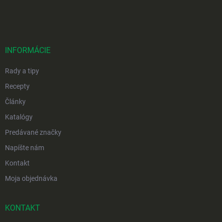
á
p
ä
t
i
INFORMÁCIE
e
Rady a tipy
Recepty
Články
Katalógy
Predávané značky
Napíšte nám
Kontakt
Moja objednávka
KONTAKT