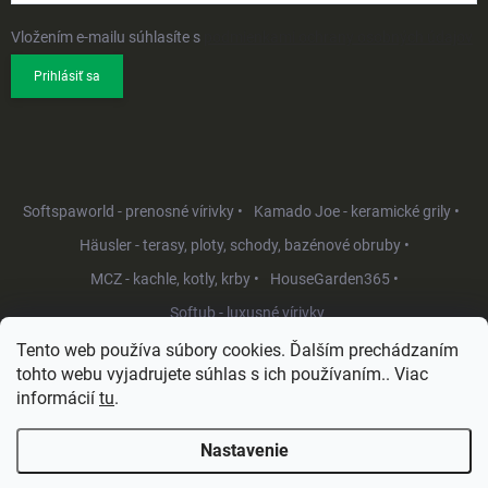
Vložením e-mailu súhlasíte s
podmienkami ochrany osobných údajov
Prihlásiť sa
Softspaworld - prenosné vírivky •
Kamado Joe - keramické grily •
Häusler - terasy, ploty, schody, bazénové obruby •
MCZ - kachle, kotly, krby •
HouseGarden365 •
Softub - luxusné vírivky
Tento web používa súbory cookies. Ďalším prechádzaním
tohto webu vyjadrujete súhlas s ich používaním.. Viac
informácií
tu
.
Nastavenie