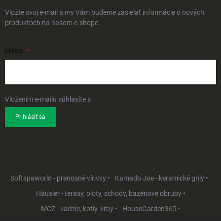
Vložte svoj e-mail a my Vám budeme zasielať informácie o nových
produktoch na našom e-shope.
EMAIL
Vložením e-mailu súhlasíte s
podmienkami ochrany osobných údajov
Prihlásiť sa
Softspaworld - prenosné vírivky •
Kamado Joe - keramické grily •
Häusler - terasy, ploty, schody, bazénové obruby •
MCZ - kachle, kotly, krby •
HouseGarden365 •