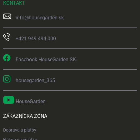
KONTAKT
info
@
housegarden.sk
+421 949 494 000
Facebook HouseGarden SK
housegarden_365
HouseGarden
ZÁKAZNÍCKA ZÓNA
Doprava a platby
Nákup na splátky