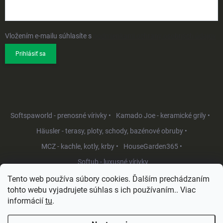
Vložením e-mailu súhlasíte s
podmienkami ochrany osobných údajov
Prihlásiť sa
Softspaworld - prenosné vírivky •
Kamado Joe - keramické grily •
Häusler - terasy, ploty, schody, bazénové obruby •
MCZ - kachle, kotly, krby •
HouseGarden365 •
Softub - luxusné vírivky
Tento web používa súbory cookies. Ďalším prechádzaním
tohto webu vyjadrujete súhlas s ich používaním.. Viac
informácií
tu
.