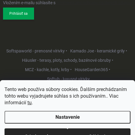
Vložením e-mailu súhlasíte s
podmienkami ochrany osobných údajov
Prihlásiť sa
Softspaworld - prenosné vírivky •
Kamado Joe - keramické grily •
Häusler - terasy, ploty, schody, bazénové obruby •
MCZ - kachle, kotly, krby •
HouseGarden365 •
Softub - luxusné vírivky
Tento web používa súbory cookies. Ďalším prechádzaním
tohto webu vyjadrujete súhlas s ich používaním.. Viac
informácií
tu
.
Nastavenie
Copyright 2026
HouseGarden.sk
. Všetky práva vyhradené.
Upraviť
nastavenie cookies