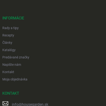
p
ä
t
i
INFORMÁCIE
e
Rady a tipy
Recepty
Články
Katalógy
Predávané značky
Napíšte nám
Kontakt
Moja objednávka
KONTAKT
info
@
housegarden.sk