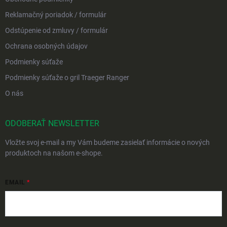
Reklamačný poriadok / formulár
Odstúpenie od zmluvy / formulár
Ochrana osobných údajov
Podmienky súťaže
Podmienky súťaže o gril Traeger Ranger
O nás
ODOBERAŤ NEWSLETTER
Vložte svoj e-mail a my Vám budeme zasielať informácie o nových
produktoch na našom e-shope.
EMAIL