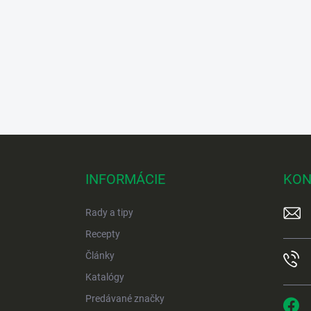
Z
á
p
INFORMÁCIE
KON
ä
t
Rady a tipy
i
e
Recepty
Články
Katalógy
Predávané značky