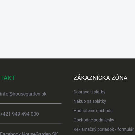
TAKT
ZÁKAZNÍCKA ZÓNA
Doprava a platby
info
@
housegarden.sk
Nákup na splátky
Hodnotenie obchodu
+421 949 494 000
Obchodné podmienky
Reklamačný poriadok / formulár
Facebook HouseGarden SK