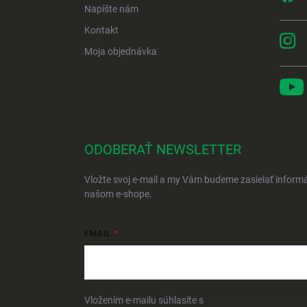
Napíšte nám
Kontakt
Moja objednávka
ODOBERAŤ NEWSLETTER
Vložte svoj e-mail a my Vám budeme zasielať inform
našom e-shope.
EMAIL
Vložením e-mailu súhlasíte s
podmienkami ochrany 