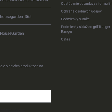
Odstúpenie od zmluvy / formulár
Ochrana osobných údajov
housegarden_365
Podmienky súťaže
Podmienky súťaže o gril Traeger
Ranger
HouseGarden
O nás
ácie o nových produktoch na
osobných údajov