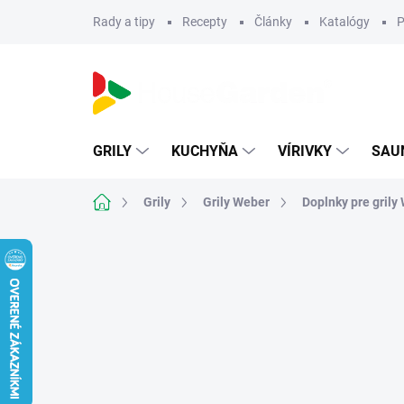
Prejsť
Rady a tipy
Recepty
Články
Katalógy
P
na
obsah
GRILY
KUCHYŇA
VÍRIVKY
SAU
Domov
Grily
Grily Weber
Doplnky pre grily