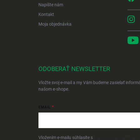
Napíšte nám
Kontakt
Moja objednávka
ODOBERAŤ NEWSLETTER
Vložte svoj e-mail a my Vám budeme zasielať inform
našom e-shope.
EMAIL
Vložením e-mailu súhlasíte s
podmienkami ochrany 