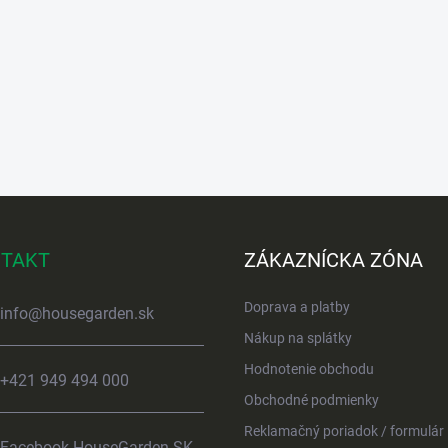
TAKT
ZÁKAZNÍCKA ZÓNA
Doprava a platby
info
@
housegarden.sk
Nákup na splátky
Hodnotenie obchodu
+421 949 494 000
Obchodné podmienky
Reklamačný poriadok / formulár
Facebook HouseGarden SK