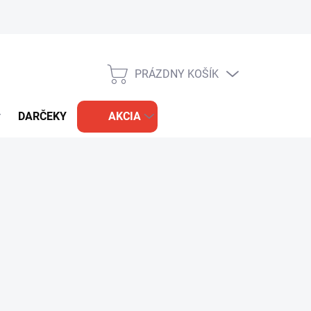
PRÁZDNY KOŠÍK
NÁKUPNÝ
KOŠÍK
DARČEKY
AKCIA