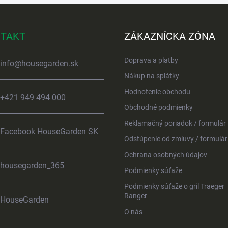
TAKT
ZÁKAZNÍCKA ZÓNA
Doprava a platby
info
@
housegarden.sk
Nákup na splátky
Hodnotenie obchodu
+421 949 494 000
Obchodné podmienky
Reklamačný poriadok / formulár
Facebook HouseGarden SK
Odstúpenie od zmluvy / formulár
Ochrana osobných údajov
housegarden_365
Podmienky súťaže
Podmienky súťaže o gril Traeger
Ranger
HouseGarden
O nás