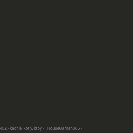
CZ - kachle, kotly, krby •
HouseGarden365 •