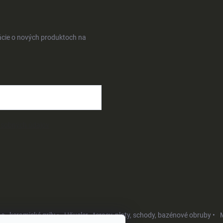
ácie o nových produktoch na
osobných údajov
- keramické grily •
Häusler - terasy, ploty, schody, bazénové obruby •
M