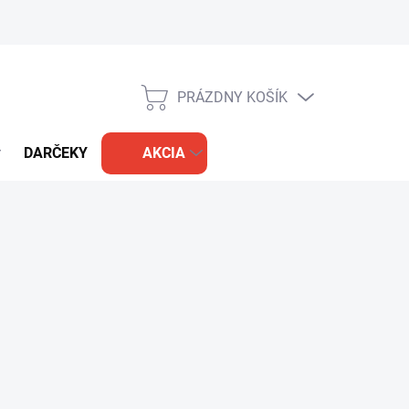
PRÁZDNY KOŠÍK
NÁKUPNÝ
KOŠÍK
DARČEKY
AKCIA