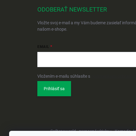
ODOBERAŤ NEWSLETTER
Vložte svoj e-mail a my Vám budeme zasielať inform
našom e-shope.
EMAIL
Vložením e-mailu súhlasíte s
podmienkami ochrany 
Prihlásiť sa
Softspaworld - prenosné vírivky •
Kamado Joe 