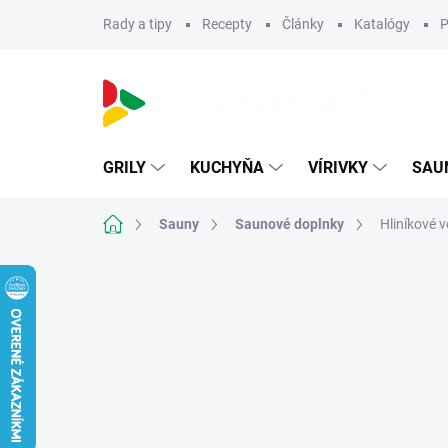
Prejsť
Rady a tipy
Recepty
Články
Katalógy
P
na
obsah
GRILY
KUCHYŇA
VÍRIVKY
SAU
Domov
Sauny
Saunové doplnky
Hliníkové 